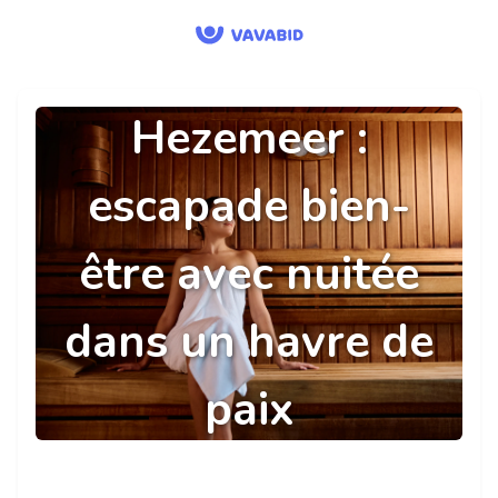
Hezemeer :
escapade bien-
être avec nuitée
dans un havre de
paix