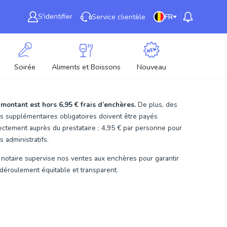
S'identifier
Service clientèle
FR
Soirée
Aliments et Boissons
Nouveau
 montant est hors
6,95 €
frais d’enchères.
De plus, des
is supplémentaires obligatoires doivent être payés
ectement auprès du prestataire : 4,95 € par personne pour
is administratifs.
notaire supervise nos ventes aux enchères pour garantir
déroulement équitable et transparent.