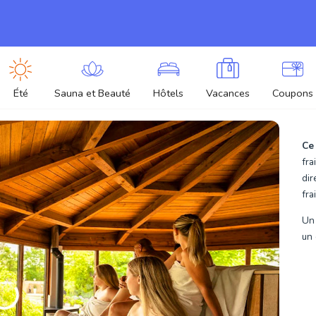
Été
Sauna et Beauté
Hôtels
Vacances
Coupons
Ce
fra
dir
fra
Un 
un 