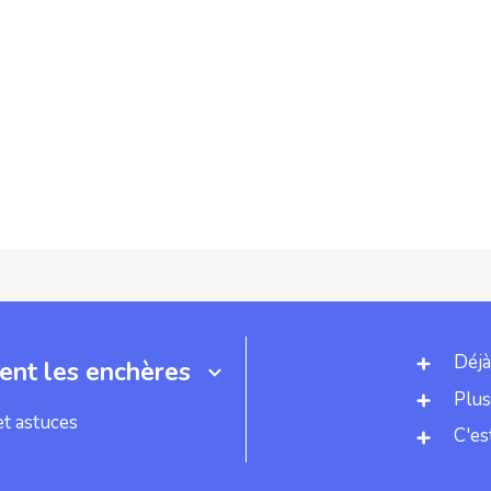
Déjà
nt les enchères
Plus
et astuces
C'es