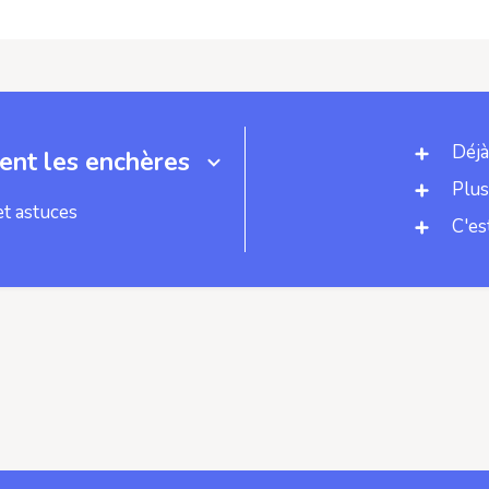
Déjà
nt les enchères
Plus
et astuces
C'es