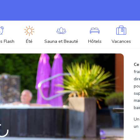
s Flash
Été
Sauna et Beauté
Hôtels
Vacances
Ce
fra
dir
pou
su
mai
bai
Un 
un 