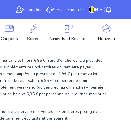
S'identifier
Service clientèle
FR
Coupons
Soirée
Aliments et Boissons
Nouveau
 montant est hors
6,95 €
frais d’enchères.
De plus, des
is supplémentaires obligatoires doivent être payés
ectement auprès du prestataire : 1,99 € par réservation
r frais de réservation, 6,95 € par personne pour
pplément week-end (du vendredi au dimanche) + journée
llot de bain et 6,95 € par personne pour journée maillot de
n.
notaire supervise nos ventes aux enchères pour garantir
déroulement équitable et transparent.