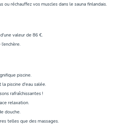
ous ou réchauffez vos muscles dans le sauna finlandais.
d'une valeur de 86 €.
l’enchère.
nifique piscine.
a piscine d'eau salée.
ons rafraîchissantes !
ce relaxation.
 de douche.
ires telles que des massages.