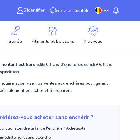
S'identifier
Service clientèle
FR
Soirée
Aliments et Boissons
Nouveau
 montant est hors
6,95 €
frais d’enchères et
6,99 €
frais
xpédition.
notaire supervise nos ventes aux enchères pour garantir
déroulement équitable et transparent.
référez-vous acheter sans enchérir ?
ourquoi attendre la fin de l'enchère ? Achetez-la
mmédiatement sans attendre !