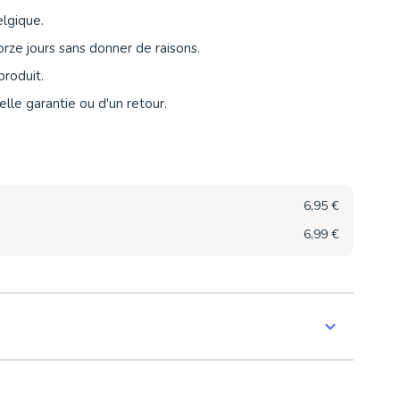
elgique.
orze jours sans donner de raisons.
produit.
lle garantie ou d'un retour.
6,95 €
6,99 €