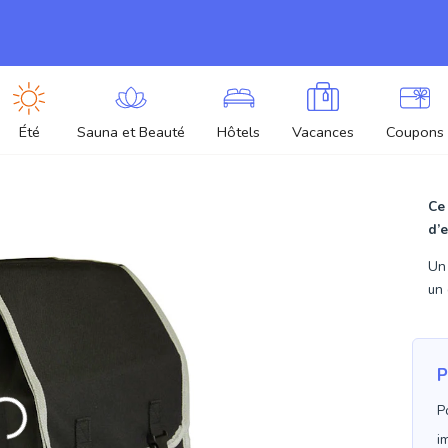
Été
Sauna et Beauté
Hôtels
Vacances
Coupons
Ce
d’e
Un 
un 
P
P
i