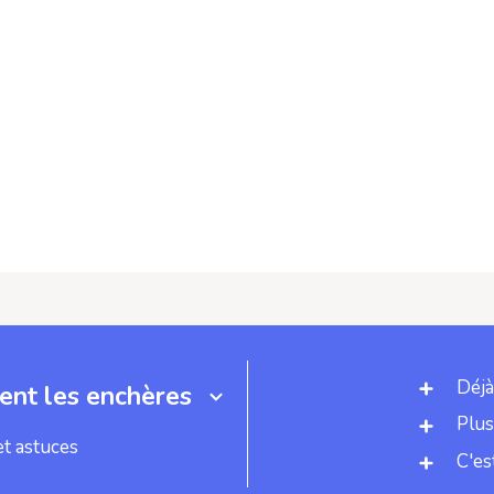
Déjà
nt les enchères
Plus
et astuces
C'es