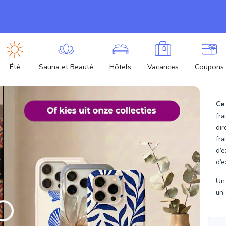
Été
Sauna et Beauté
Hôtels
Vacances
Coupons
Ce
fra
dir
fra
d’e
d’e
Un 
un 