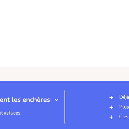
Déjà
nt les enchères
Plus
et astuces
C'es