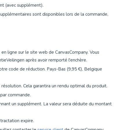
ant (avec supplément).
supplémentaires sont disponibles lors de la commande,
n en ligne sur le site web de CanvasCompany. Vous
tieVeilingen après avoir remporté l'enchère.
e votre code de réduction. Pays-Bas (9,95 €), Belgique
 résolution. Cela garantira un rendu optimal du produit.
on par commande.
nant un supplément. La valeur sera déduite du montant
étractation expire.
euillez contacter le
service client
de CanvasCompany.