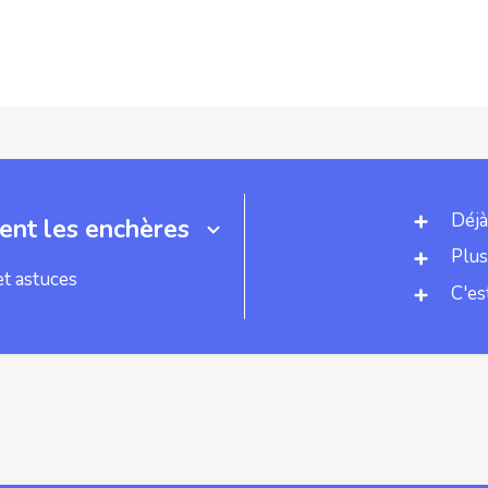
Déjà
nt les enchères
Plus
et astuces
C'es