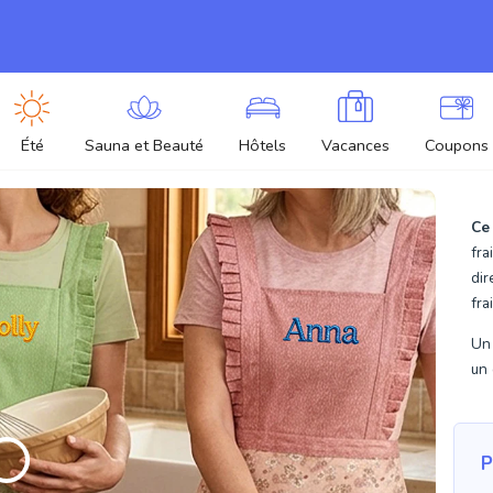
Été
Sauna et Beauté
Hôtels
Vacances
Coupons
Ce
fra
dir
fra
Un 
un 
P