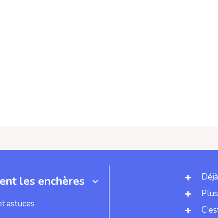
Déjà
nt les enchères
Plus
et astuces
C'es