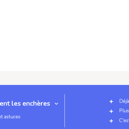
Déjà
nt les enchères
Plus
et astuces
C'es