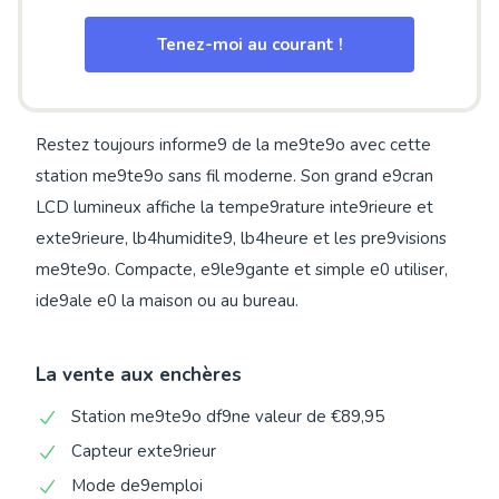
Tenez-moi au courant !
Restez toujours informe9 de la me9te9o avec cette
station me9te9o sans fil moderne. Son grand e9cran
LCD lumineux affiche la tempe9rature inte9rieure et
exte9rieure, lb4humidite9, lb4heure et les pre9visions
me9te9o. Compacte, e9le9gante et simple e0 utiliser,
ide9ale e0 la maison ou au bureau.
La vente aux enchères
Station me9te9o df9ne valeur de €89,95
Capteur exte9rieur
Mode de9emploi