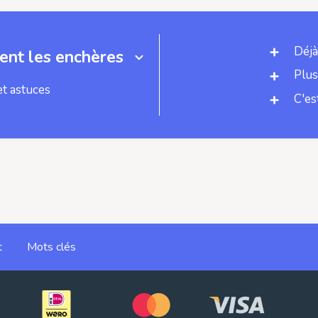
Déjà
nt les enchères
Plus
et astuces
C'es
t
Mots clés