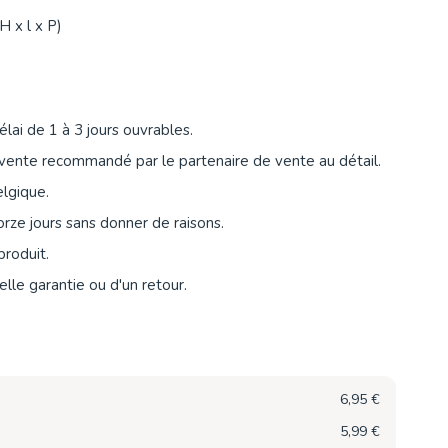
H x l x P)
lai de 1 à 3 jours ouvrables.
vente recommandé par le partenaire de vente au détail.
elgique.
orze jours sans donner de raisons.
produit.
lle garantie ou d'un retour.
6,95 €
5,99 €