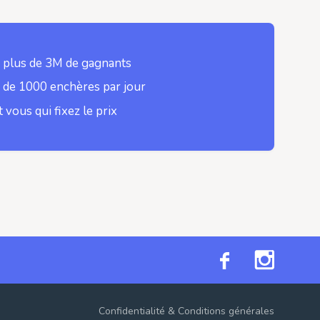
 plus de 3M de gagnants
 de 1000 enchères par jour
t vous qui fixez le prix
Confidentialité
&
Conditions générales