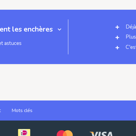
Déjà
nt les enchères
Plus
et astuces
C'es
t
Mots clés