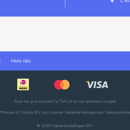
C'es
t
Mots clés
Tous les prix incluent la TVA et le cas échéant recupel
d"
House of Tickets BV
tout comme
VakantieVeilingen.be
,
VakantieVeili
© 2026 VakantieVeilingen B.V.