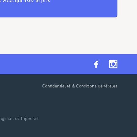
t vous qui fixez le prix
Confidentialité
&
Conditions générales
ngen.nl
et
Tripper.nl