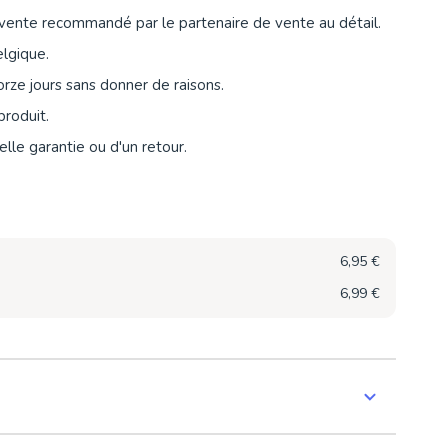
vente recommandé par le partenaire de vente au détail.
elgique.
orze jours sans donner de raisons.
produit.
lle garantie ou d'un retour.
6,95 €
6,99 €