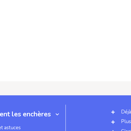
Déjà
nt les enchères
Plus
et astuces